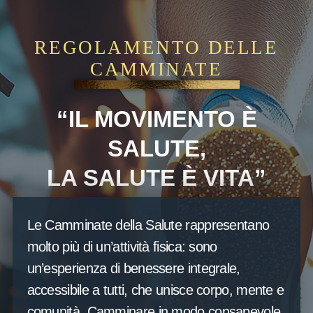
Regolamento delle
REGOLAMENTO DELLE
Camminate
CAMMINATE
“IL MOVIMENTO È
SALUTE,
LA SALUTE È VITA”
Le Camminate della Salute rappresentano
molto più di un’attività fisica: sono
un’esperienza di benessere integrale,
accessibile a tutti, che unisce corpo, mente e
comunità. Camminare in modo consapevole