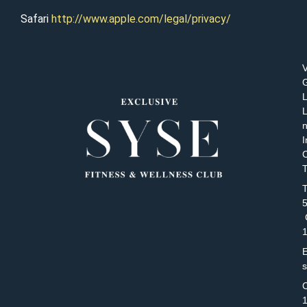
Safari
http://www.apple.com/legal/privacy/
V
L
n
I
C
T
T
C
E
C