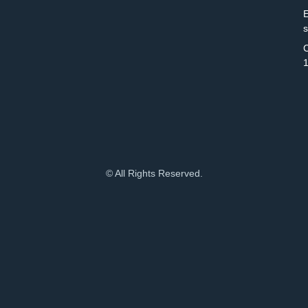
E
C
© All Rights Reserved.