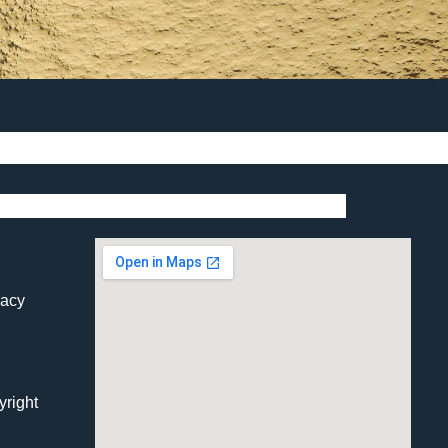
vacy
yright