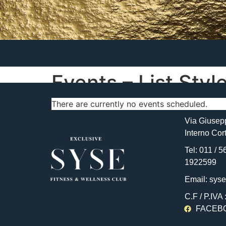
Events – List Styl
There are currently no events scheduled.
Via Giusepp
Interno Cort
Tel: 011 / 
1922599
Email: sys
C.F / P.IVA
FACEB