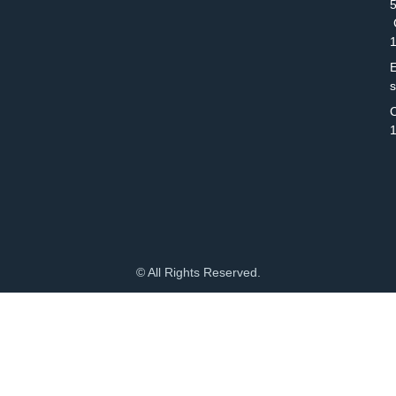
C
E
C
© All Rights Reserved.